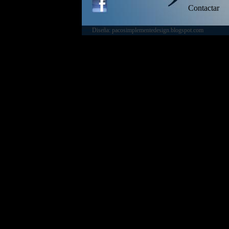
Contactar
Diseña: pacosimplementedesign.blogspot.com