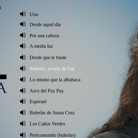
i
Uno
Desde aqu
el día
Por una cabeza
A media luz
Desde que te fuiste
Señores, yo soy de Cai
Lo mismo que la albahaca
Arco del Pay Pay
Esperar
é
Buler
ías de Juana Cruz
Los Caños Verdes
Periconeando (buler
ías)